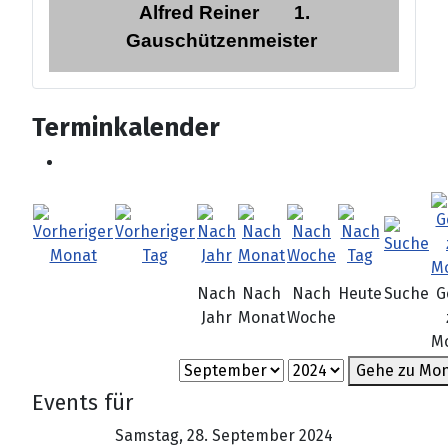
Alfred Reiner
1.
Gauschützenmeister
Terminkalender
Nach
Nach
Nach
Heute
Suche
G
Jahr
Monat
Woche
M
Gehe zu Mo
Events für
Samstag, 28. September 2024