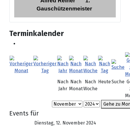
Alfred Reiner
1.
Gauschützenmeister
Terminkalender
Nach
Nach
Nach
Heute
Suche
G
Jahr
Monat
Woche
M
Gehe zu Mo
Events für
Dienstag, 12. November 2024